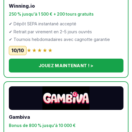
Winning.io
250 % jusqu'à 1 500 € + 200 tours gratuits
✔ Dépôt SEPA instantané accepté
✔ Retrait par virement en 2-5 jours ouvrés
✔ Tournois hebdomadaires avec cagnotte garantie
10/10
★★★★★
JOUEZ MAINTENANT ! >
Gambiva
Bonus de 800 % jusqu'à 10 000 €