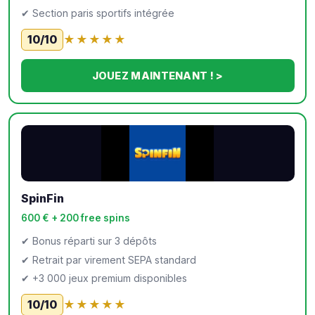
✔ Section paris sportifs intégrée
10/10
★★★★★
JOUEZ MAINTENANT ! >
SpinFin
600 € + 200 free spins
✔ Bonus réparti sur 3 dépôts
✔ Retrait par virement SEPA standard
✔ +3 000 jeux premium disponibles
10/10
★★★★★