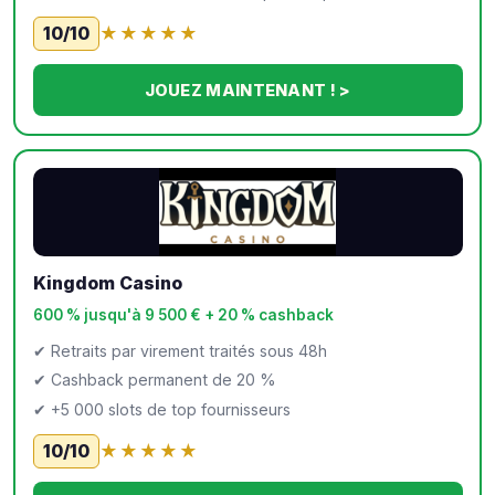
10/10
★★★★★
JOUEZ MAINTENANT ! >
Kingdom Casino
600 % jusqu'à 9 500 € + 20 % cashback
✔ Retraits par virement traités sous 48h
✔ Cashback permanent de 20 %
✔ +5 000 slots de top fournisseurs
10/10
★★★★★