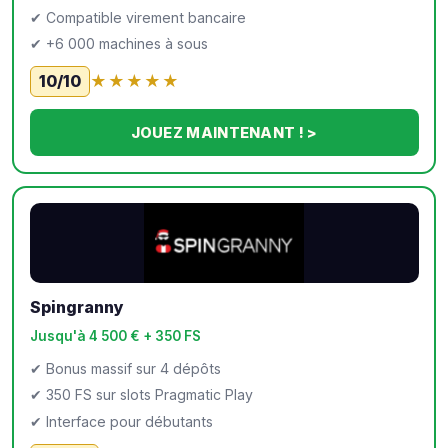
✔ Compatible virement bancaire
✔ +6 000 machines à sous
10/10
★★★★★
JOUEZ MAINTENANT ! >
Spingranny
Jusqu'à 4 500 € + 350 FS
✔ Bonus massif sur 4 dépôts
✔ 350 FS sur slots Pragmatic Play
✔ Interface pour débutants