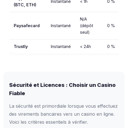
Instantané
< 1h
0 %
(BTC, ETH)
N/A
Paysafecard
Instantané
(dépôt
0 %
seul)
Trustly
Instantané
< 24h
0 %
Sécurité et Licences : Choisir un Casino
Fiable
La sécurité est primordiale lorsque vous effectuez
des virements bancaires vers un casino en ligne.
Voici les critères essentiels à vérifier.