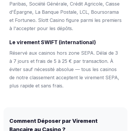
Paribas, Société Générale, Crédit Agricole, Caisse
d'Épargne, La Banque Postale, LCL, Boursorama
et Fortuneo. Slott Casino figure parmi les premiers
à l'accepter pour les dépôts.
Le virement SWIFT (international)
Réservé aux casinos hors zone SEPA. Délai de 3
à 7 jours et frais de 5 à 25 € par transaction. À
éviter sauf nécessité absolue — tous les casinos
de notre classement acceptent le virement SEPA,
plus rapide et sans frais.
Comment Déposer par Virement
Bancaire au Casino ?