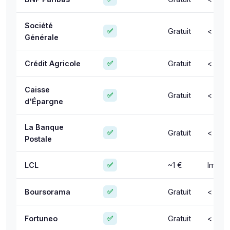
Société
✅
Gratuit
< 24h
Générale
Crédit Agricole
✅
Gratuit
< 24h
Caisse
✅
Gratuit
< 24h
d'Épargne
La Banque
✅
Gratuit
< 24h
Postale
LCL
✅
~1 €
Imméd
Boursorama
✅
Gratuit
< 24h
Fortuneo
✅
Gratuit
< 24h