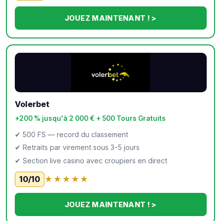
JOUEZ MAINTENANT ! >
Volerbet
+200 % jusqu'à 2 000 € + 500 Tours Gratuits
✔ 500 FS — record du classement
✔ Retraits par virement sous 3-5 jours
✔ Section live casino avec croupiers en direct
10/10
★★★★★
JOUEZ MAINTENANT ! >