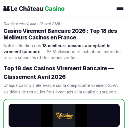
🏰 Le Château
Casino
Dernière mise à jour : 10 avril 2026
Casino Virement Bancaire 2026 : Top 18 des
Meilleurs Casinos en France
Notre sélection des
18 meilleurs casinos acceptant le
virement bancaire
— SEPA classique et instantané, avec des
retraits sécurisés et des bonus vérifiés.
Top 18 des Casinos Virement Bancaire —
Classement Avril 2026
Chaque casino a été évalué sur la compatibilité virement SEPA,
les délais de retrait, les frais éventuels et la qualité du support.