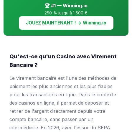
🏆 #1 — Winning.io
250 % jusqu'à 1 500 €
JOUEZ MAINTENANT ! → Winning.io
Qu'est-ce qu'un Casino avec Virement
Bancaire ?
Le virement bancaire est l'une des méthodes de
paiement les plus anciennes et les plus fiables
pour les transactions en ligne. Dans le contexte
des casinos en ligne, il permet de déposer et
retirer de l'argent directement depuis votre
compte bancaire, sans passer par un
intermédiaire. En 2026, avec l'essor du SEPA