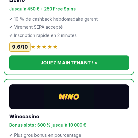
Lizaro
Jusqu'à 450 € + 250 Free Spins
✔ 10 % de cashback hebdomadaire garanti
✔ Virement SEPA accepté
✔ Inscription rapide en 2 minutes
9.6/10
★★★★★
JOUEZ MAINTENANT ! >
Winocasino
Bonus slots : 600 % jusqu'à 10 000 €
✔ Plus gros bonus en pourcentage