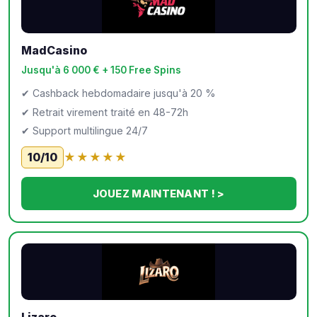
MadCasino
Jusqu'à 6 000 € + 150 Free Spins
✔ Cashback hebdomadaire jusqu'à 20 %
✔ Retrait virement traité en 48-72h
✔ Support multilingue 24/7
10/10
★★★★★
JOUEZ MAINTENANT ! >