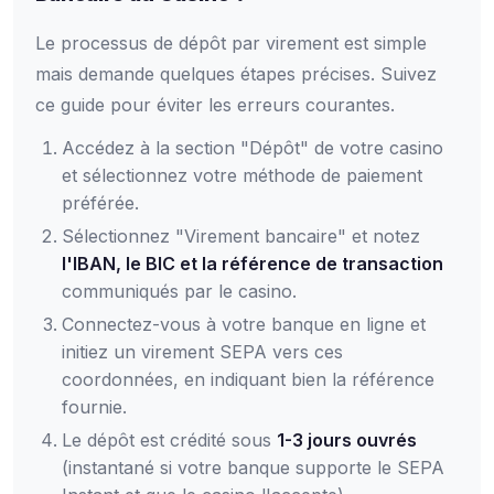
Le processus de dépôt par virement est simple
mais demande quelques étapes précises. Suivez
ce guide pour éviter les erreurs courantes.
Accédez à la section "Dépôt" de votre casino
et sélectionnez votre méthode de paiement
préférée.
Sélectionnez "Virement bancaire" et notez
l'IBAN, le BIC et la référence de transaction
communiqués par le casino.
Connectez-vous à votre banque en ligne et
initiez un virement SEPA vers ces
coordonnées, en indiquant bien la référence
fournie.
Le dépôt est crédité sous
1-3 jours ouvrés
(instantané si votre banque supporte le SEPA